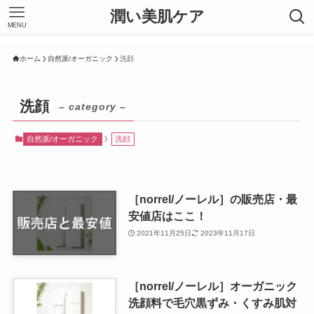
潤い美肌ケア
MENU
ホーム
自然派/オーガニック
洗顔
洗顔
– category –
自然派/オーガニック
洗顔
［norrel/ノーレル］の販売店・最
安値店はここ！
2021年11月25日
2023年11月17日
［norrel/ノーレル］オーガニック
洗顔料で毛穴黒ずみ・くすみ肌対