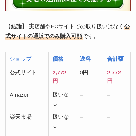
【
結論】 実
店舗やECサイトでの取り扱いはなく
公
式サイトの通販でのみ購入可能
です。
ショップ
価格
送料
合計額
公式サイト
2,772
0円
2,772
円
円
Amazon
扱いな
–
–
し
楽天市場
扱いな
–
–
し