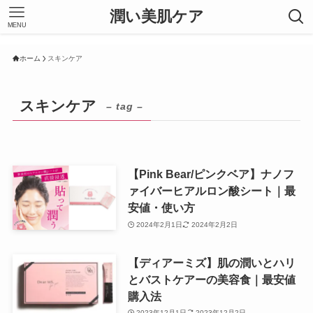
潤い美肌ケア
MENU
ホーム
スキンケア
スキンケア
– tag –
【Pink Bear/ピンクベア】ナノフ
ァイバーヒアルロン酸シート｜最
安値・使い方
2024年2月1日
2024年2月2日
【ディアーミズ】肌の潤いとハリ
とバストケアーの美容食｜最安値
購入法
2023年12月1日
2023年12月2日