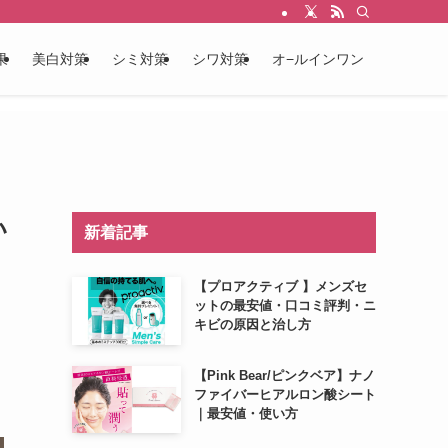
果
美白対策
シミ対策
シワ対策
オ−ルインワン
い
新着記事
【プロアクティブ 】メンズセ
ットの最安値・口コミ評判・ニ
キビの原因と治し方
【Pink Bear/ピンクベア】ナノ
ファイバーヒアルロン酸シート
｜最安値・使い方